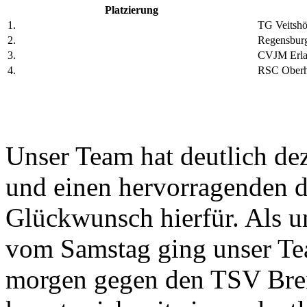
Platzierung
1.
TG Veitsh
2.
Regensburg
3.
CVJM Erla
4.
RSC Oberh
Unser Team hat deutlich dez
und einen hervorragenden dri
Glückwunsch hierfür. Als 
vom Samstag ging unser Te
morgen gegen den TSV Brei