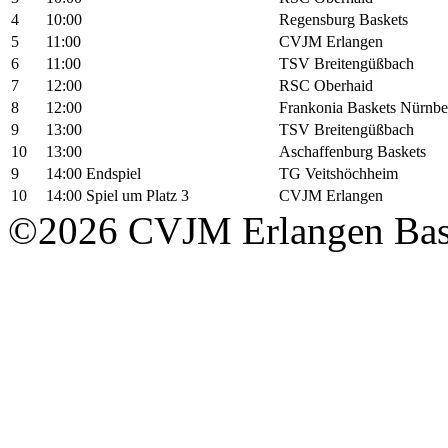
4
10:00
Regensburg Baskets
5
11:00
CVJM Erlangen
6
11:00
TSV Breitengüßbach
7
12:00
RSC Oberhaid
8
12:00
Frankonia Baskets Nürnbe
9
13:00
TSV Breitengüßbach
10
13:00
Aschaffenburg Baskets
9
14:00 Endspiel
TG Veitshöchheim
10
14:00 Spiel um Platz 3
CVJM Erlangen
©2026 CVJM Erlangen Bask