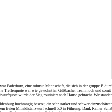
r Paderborn, eine robuste Mannschaft, die sich in der gruppe B durc
Die Trefferquote war wie gewohnt im Güßbacher Team hoch und somit s
iwurfquote wurde der Sieg routiniert nach Hause gebracht. Wir standen
denburg hochrangig besetzt, ein sehr starker und schwer einzuschätze
inem freien Mitteldistanzwurf schnell 5:0 in Führung. Dank Rainer Scha