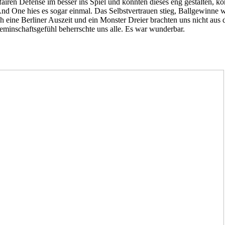
iren Defense im besser ins Spiel und konnten dieses eng gestalten, kon
d One hies es sogar einmal. Das Selbstvertrauen stieg, Ballgewinne w
h eine Berliner Auszeit und ein Monster Dreier brachten uns nicht aus 
Geminschaftsgefühl beherrschte uns alle. Es war wunderbar.