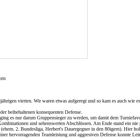
orn
jährigen vierten. Wir waren etwas aufgeregt und so kam es auch wie 
der beibehaltenen konsequenten Defense.
 ging es nur darum Gruppensieger zu werden, um damit dem Turniefav
 Kombinationen und sehenswerten Abschlüssen. Am Ende stand ein nie g
 (ehem. 2. Bundesliga, Herbert's Dauergegner in den 80igern). Hier hol
e einer hervorragenden Teamleistung und aggresiven Defense konnte Le