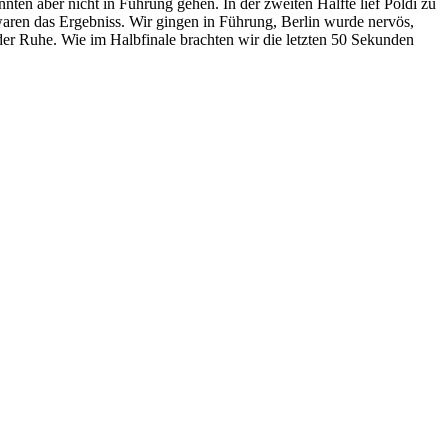
nten aber nicht in Führung gehen. In der zweiten Hälfte lief Poldi zu
aren das Ergebniss. Wir gingen in Führung, Berlin wurde nervös,
der Ruhe. Wie im Halbfinale brachten wir die letzten 50 Sekunden