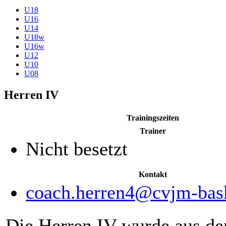
U18
U16
U14
U18w
U16w
U12
U10
U08
Herren IV
Trainingszeiten
Trainer
Nicht besetzt
Kontakt
Die Herren IV wurde aus de